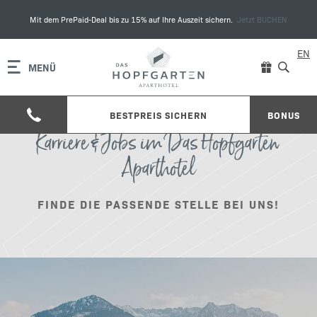
Mit dem PrePaid-Deal bis zu 15% auf Ihre Auszeit sichern.
Jetzt BUCHEN
EN
MENÜ
BESTPREIS SICHERN
BONUS
Karriere & Jobs im Das Hopfgarten
Aparthotel
FINDE DIE PASSENDE STELLE BEI UNS!