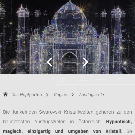
Das Hopfgarten
Region
Ausflugsziele
Die funkelnden Swarovski Kristallwelten gehören zu den
beliebtesten Ausflugszielen in Österreich.
Hypnotisch,
magisch, einzigartig und umgeben von Kristall
: So