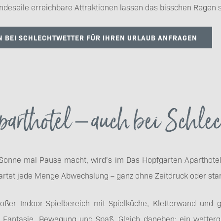
indeseile erreichbare Attraktionen lassen das bisschen Regen 
EN BEI SCHLECHTWETTER FÜR IHREN URLAUB ANFRAGEN
arthotel – auch bei Schle
onne mal Pause macht, wird’s im Das Hopfgarten Aparthotel g
rtet jede Menge Abwechslung – ganz ohne Zeitdruck oder star
oßer Indoor-Spielbereich mit Spielküche, Kletterwand und
r Fantasie, Bewegung und Spaß. Gleich daneben: ein wetterg