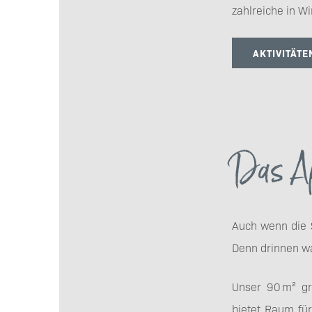
zahlreiche in W
AKTIVITÄT
Das Ap
Auch wenn die S
Denn drinnen wa
Unser 90 m² gr
bietet Raum fü