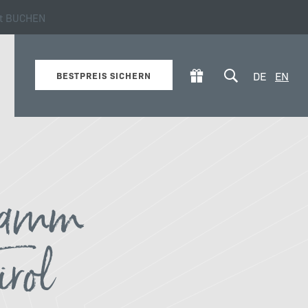
zt BUCHEN
l!
DE
EN
BESTPREIS SICHERN
gramm
Winter
irol