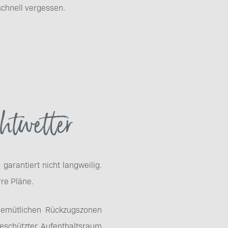
schnell vergessen.
chtwetter
arantiert nicht langweilig.
re Pläne.
 gemütlichen Rückzugszonen
eschützter Aufenthaltsraum