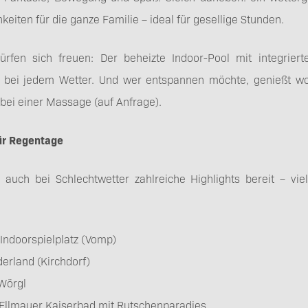
keiten für die ganze Familie – ideal für gesellige Stunden.
ürfen sich freuen: Der beheizte Indoor-Pool mit integrier
bei jedem Wetter. Und wer entspannen möchte, genießt w
ei einer Massage (auf Anfrage).
ür Regentage
 auch bei Schlechtwetter zahlreiche Highlights bereit – vie
Indoorspielplatz (Vomp)
erland (Kirchdorf)
 Wörgl
 Ellmauer Kaiserbad mit Rutschenparadies