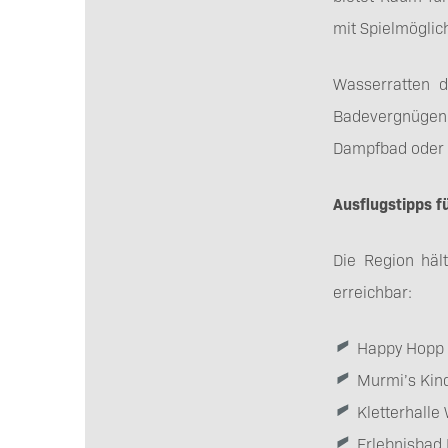
mit Spielmöglich
Wasserratten d
Badevergnügen 
Dampfbad oder b
Ausflugstipps f
Die Region hält
erreichbar:
Happy Hopp 
Murmi’s Kind
Kletterhalle
Erlebnisbad