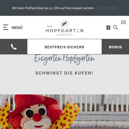
Mit dem PrePaid-Deal bis zu 15% auf Ihre Auszeit sichern.
Jetzt BUCHEN
EN
MENÜ
BESTPREIS SICHERN
BONUS
Eisgarten Hopfgarten
SCHWINGT DIE KUFEN!