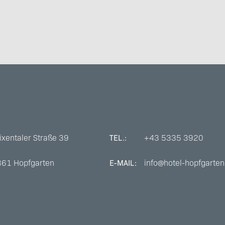
ixentaler Straße 39
+43 5335 3920
TEL.:
361
Hopfgarten
info@hotel-hopfgarten
E-MAIL: