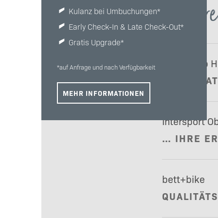
Unsere
Kulanz bei Umbuchungen*
Early Check-In & Late Check-Out*
Gratis Upgrade*
Tennisclub 
*auf Anfrage und nach Verfügbarkeit
SPIEL, SA
MEHR INFORMATIONEN
Intersport O
… IHRE E
bett+bike
QUALITÄT