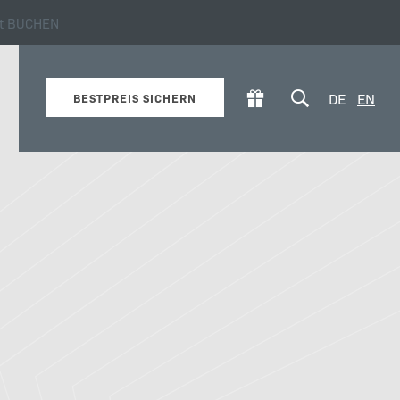
zt BUCHEN
tives über das Hotel
DE
EN
BESTPREIS SICHERN
Online Buchen