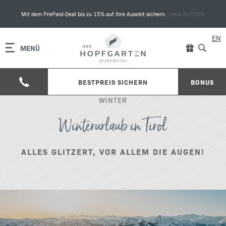
Mit dem PrePaid-Deal bis zu 15% auf Ihre Auszeit sichern.
Jetzt BUCHEN
EN
MENÜ
BESTPREIS SICHERN
BONUS
WINTER
Winterurlaub in Tirol
ALLES GLITZERT, VOR ALLEM DIE AUGEN!