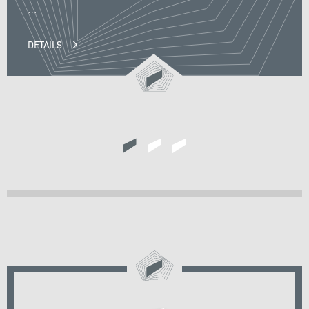
…
DETAILS