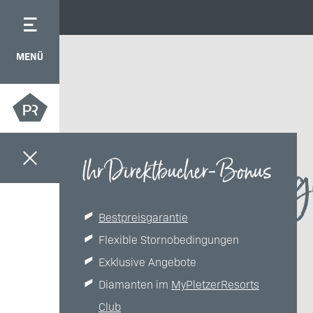
MENÜ
EAT – ausg
Ihr Direktbucher-Bonus
Bestpreisgarantie
Flexible Stornobedingungen
Exklusive Angebote
Diamanten im
MyPletzerResorts
Club