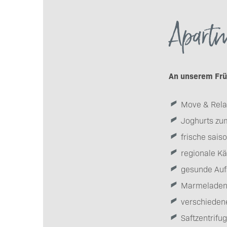
Apartm
An unserem Früh
Move & Rela
Joghurts zu
frische sais
regionale K
gesunde Auf
Marmeladen,
verschiedene
Saftzentrifug