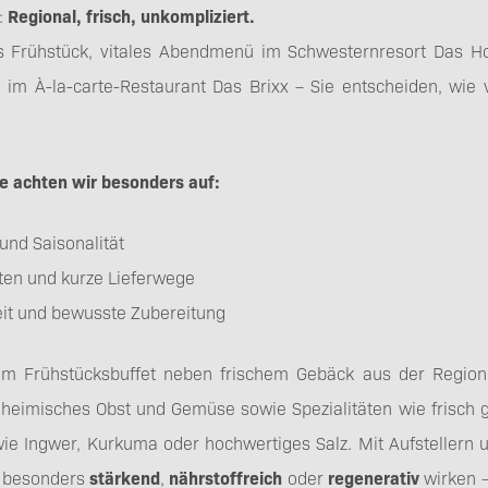
:
Regional, frisch, unkompliziert.
es Frühstück, vitales Abendmenü im Schwesternresort Das H
m À-la-carte-Restaurant Das Brixx – Sie entscheiden, wie vi
e achten wir besonders auf:
 und Saisonalität
ten und kurze Lieferwege
eit und bewusste Zubereitung
am Frühstücksbuffet neben frischem Gebäck aus der Region
 heimisches Obst und Gemüse sowie Spezialitäten wie frisch 
ie Ingwer, Kurkuma oder hochwertiges Salz. Mit Aufstellern u
 besonders
stärkend
,
nährstoffreich
oder
regenerativ
wirken –