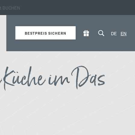
zt BUCHEN
ie es zu Ihnen passt
DE
EN
BESTPREIS SICHERN
e Küche im Das
Verpflegung