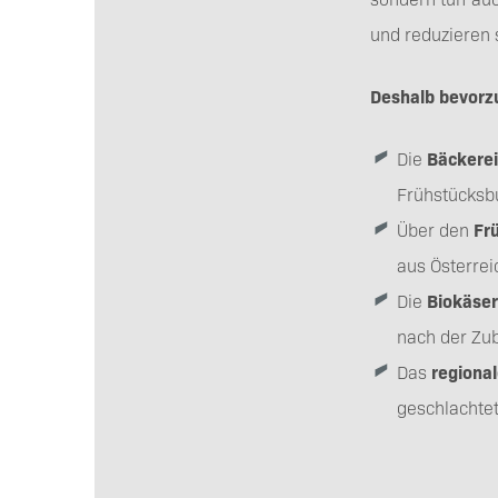
und reduzieren
Deshalb bevorzu
Die
Bäckerei
Frühstücksbu
Über den
Fr
aus Österrei
Die
Biokäser
nach der Zub
Das
regional
geschlachte