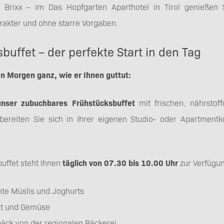
 Brixx – im Das Hopfgarten Aparthotel in Tirol genießen
akter und ohne starre Vorgaben.
buffet – der perfekte Start in den Tag
n Morgen ganz, wie er Ihnen guttut:
nser zubuchbares Frühstücksbuffet
mit frischen, nährstof
bereiten Sie sich in Ihrer eigenen Studio- oder Apartmentk
uffet steht Ihnen
täglich von 07.30 bis 10.00 Uhr
zur Verfügu
e Müslis und Joghurts
st und Gemüse
äck von der regionalen Bäckerei