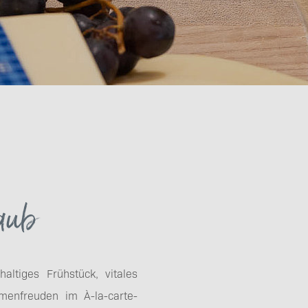
laub
altiges Frühstück, vitales
enfreuden im À-la-carte-