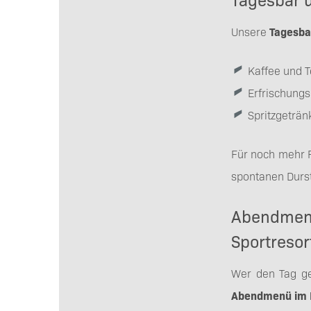
Unsere
Tagesb
Kaffee und 
Erfrischung
Spritzgeträn
Für noch mehr Fl
spontanen Durst
Abendmenü
Sportreso
Wer den Tag ge
Abendmenü im D