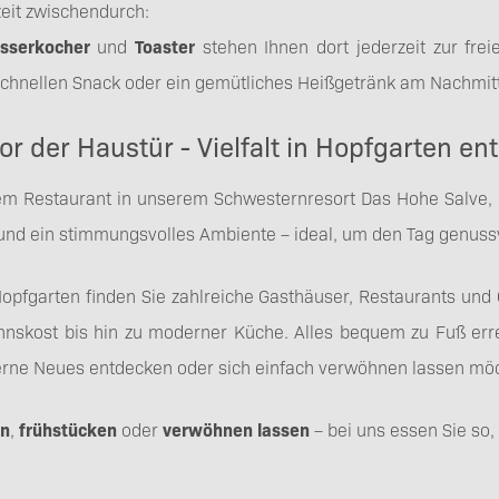
zeit zwischendurch:
sserkocher
und
Toaster
stehen Ihnen dort jederzeit zur fre
 schnellen Snack oder ein gemütliches Heißgetränk am Nachmit
vor der Haustür - Vielfalt in Hopfgarten e
em Restaurant in unserem Schwesternresort Das Hohe Salve, 
 und ein stimmungsvolles Ambiente – ideal, um den Tag genussv
pfgarten finden Sie zahlreiche Gasthäuser, Restaurants und
nskost bis hin zu moderner Küche. Alles bequem zu Fuß errei
erne Neues entdecken oder sich einfach verwöhnen lassen mö
en
,
frühstücken
oder
verwöhnen lassen
– bei uns essen Sie so,