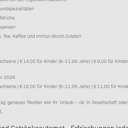
rstspezialitäten
fstriche
rspeisen
e, Tee, Kaffee und Immun-Boost-Zutaten
achsene | € 14,00 für Kinder (6–11,99 Jahe) | € 9,00 für Kinde
r 2026:
achsene | € 16,00 für Kinder (6–11,99 Jahe) | € 11,00 für Kind
Tag genauso flexibel wie Ihr Urlaub – ob in Gesellschaft oder
ß.
nd Getränkeautomat - Erfrischungen jede