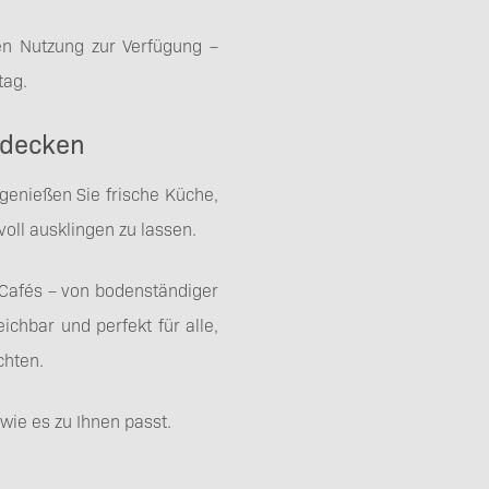
ien Nutzung zur Verfügung –
tag.
ntdecken
genießen Sie frische Küche,
oll ausklingen zu lassen.
 Cafés – von bodenständiger
chbar und perfekt für alle,
chten.
 wie es zu Ihnen passt.