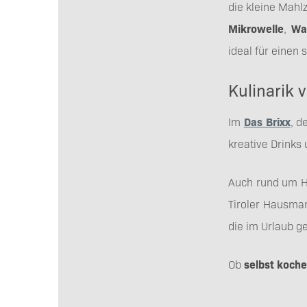
die kleine Mahl
Mikrowelle
,
Wa
ideal für einen
Kulinarik 
Im
Das Brixx
, d
kreative Drinks
Auch rund um Ho
Tiroler Hausman
die im Urlaub g
Ob
selbst koch