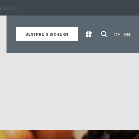
zt BUCHEN
ie es zu Ihnen passt
DE
EN
BESTPREIS SICHERN
Verpflegung