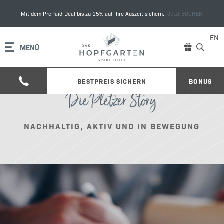
Mit dem PrePaid-Deal bis zu 15% auf Ihre Auszeit sichern.
Jetzt BUCHEN
EN
MENÜ
BESTPREIS SICHERN
BONUS
Die Pletzer Story
NACHHALTIG, AKTIV UND IN BEWEGUNG